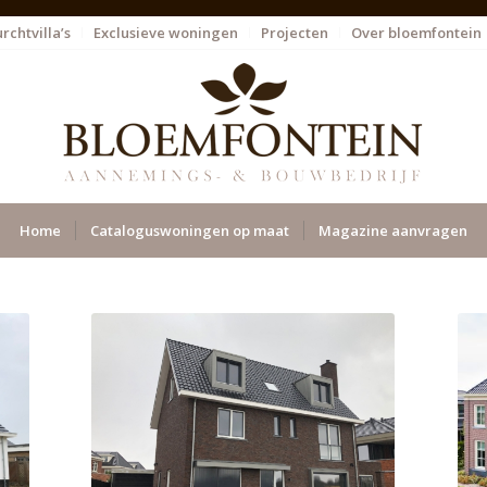
rchtvilla’s
Exclusieve woningen
Projecten
Over bloemfontein
Home
Cataloguswoningen op maat
Magazine aanvragen