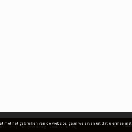
at met het gebruiken van de website, gaan we ervan uit dat u ermee ins
Home
Catal
emfontein |
Privacyverklaring
|
Cookieverklaring