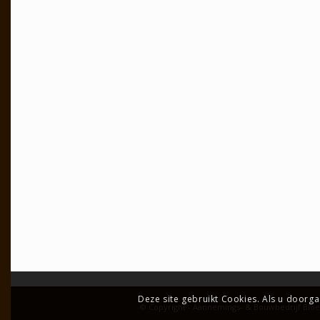
Deze site gebruikt Cookies. Als u doorga
© Copyright - Aannemings- & Bouwbedrijf Blo