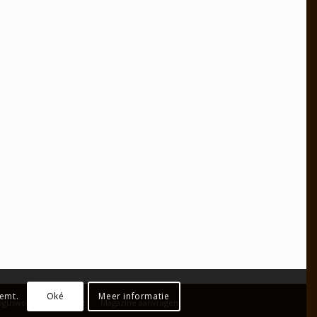
temt.
Oké
Meer informatie
oguswoningen op maat
Magazine aanvragen