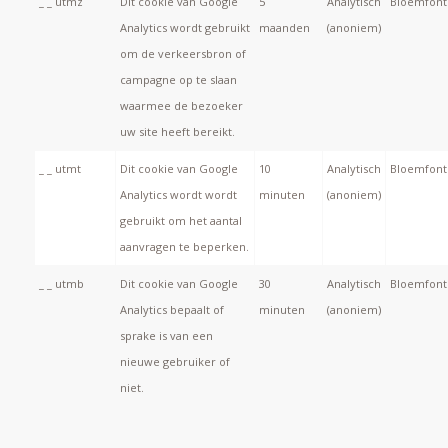
_ _ utmz
Dit cookie van Google
5
Analytisch
Bloemfonte
Analytics wordt gebruikt
maanden
(anoniem)
om de verkeersbron of
campagne op te slaan
waarmee de bezoeker
uw site heeft bereikt.
_ _ utmt
Dit cookie van Google
10
Analytisch
Bloemfonte
Analytics wordt wordt
minuten
(anoniem)
gebruikt om het aantal
aanvragen te beperken.
_ _ utmb
Dit cookie van Google
30
Analytisch
Bloemfonte
Analytics bepaalt of
minuten
(anoniem)
sprake is van een
nieuwe gebruiker of
niet.