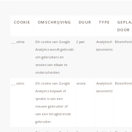
COOKIE
OMSCHRIJVING
DUUR
TYPE
GEPLA
DOOR
_ _ utma
Dit cookie van Google
2 jaar
Analytisch
Bloemfonte
Analytics wordt gebruikt
(anoniem)
om gebruikers en
sessies van elkaar te
onderscheiden.
_ _ utms
Dit cookie van Google
sessie
Analytisch
Bloemfonte
Analytics bepaalt of
(anoniem)
sprake is van een
nieuwe gebruiker of
van een terugkerende
gebruiker.