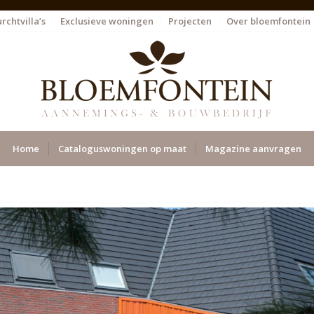
rchtvilla’s
Exclusieve woningen
Projecten
Over bloemfontein
Home
Cataloguswoningen op maat
Magazine aanvragen