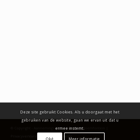
Deze site gebruikt Cookies. Als u doorgaat met het
gebruiken van de website, gaan we ervan uit dat u
© Copyright - Aannemings- & Bouwbedrijf Bloemfontein |
ermee instemt.
Privacyverklaring
|
Cookieverklaring
Oké
Meer informatie