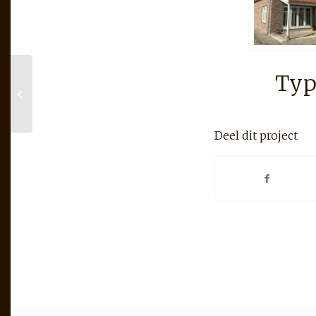
Typ
Bloemfontein ontwerp,
fam. Mackloet Oude
Tonge
Deel dit project