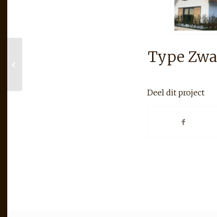
Type Zwa
Type Schuylenburg
familie Offermans te
Sommelsdijk
Deel dit project