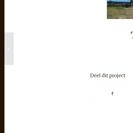
Type Nederhorst
Levensloopbestendig
familie Heuvelman te
Giessenburg
Deel dit project