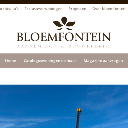
rchtvilla’s
Exclusieve woningen
Projecten
Over bloemfontein
Home
Cataloguswoningen op maat
Magazine aanvragen