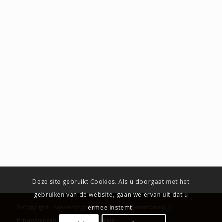
Deze site gebruikt Cookies. Als u doorgaat met het
gebruiken van de website, gaan we ervan uit dat u
ermee instemt.
© Copyright - Aannemings- & Bouwbedrijf Bloemfontein |
Privacyverklaring
|
Cookieverklaring