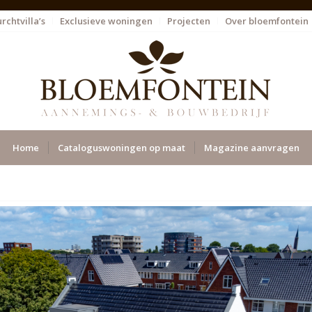
rchtvilla’s
Exclusieve woningen
Projecten
Over bloemfontein
Home
Cataloguswoningen op maat
Magazine aanvragen