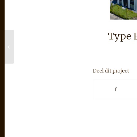
Type E
Type Zwaluwenburg
familie De
Haan/Muilwijk
Klaaswaal
Deel dit project