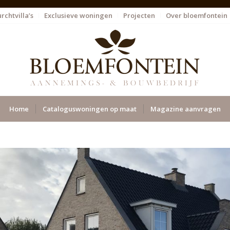
rchtvilla’s
Exclusieve woningen
Projecten
Over bloemfontein
Home
Cataloguswoningen op maat
Magazine aanvragen